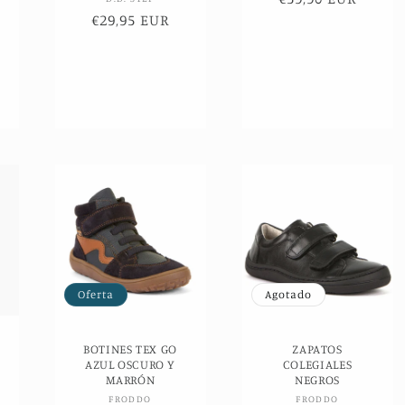
Proveedor:
or:
Precio
€29,95 EUR
ecio
de
oferta
erta
Oferta
Agotado
BOTINES TEX GO
ZAPATOS
AZUL OSCURO Y
COLEGIALES
or:
MARRÓN
NEGROS
ecio
Proveedor:
Proveedor:
FRODDO
FRODDO