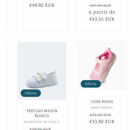
Precio
€49,90 EUR
Precio
Precio
€67,00 EUR
erta
de
A partir de
habitual
de
oferta
€43,55 EUR
oferta
Oferta
Oferta
CORE ROSAS
Proveedor:
BABYLOBITOS
TEXTILES MELÓN
Precio
Precio
€59,00 EUR
BLANCO
or:
€33,90 EUR
habitual
de
Proveedor:
BLANDITOS BY CRIO´S
oferta
Precio
Precio
€29,95 EUR