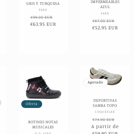
IMPERMEABLES
GRIS Y TURQUESA
AZUL
Proveedor:
FARE
or:
Proveedor:
FARE
Precio
Precio
€98,00 EUR
Precio
Precio
€87,00 EUR
€63,95 EUR
habitual
de
€52,95 EUR
habitual
de
oferta
oferta
Agotado
DEPORTIVAS
Oferta
SAMBA TOPO
Proveedor:
COQUEFLEX
Precio
Precio
€74,90 EUR
BOTINES NOTAS
A partir de
habitual
de
MUSICALES
€59,90 EUR
oferta
D.D. STEP