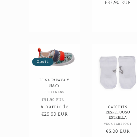
€33,90 EUR
habitual
de
of
Oferta
LONA PAPAYA Y
NAVY
Proveedor:
FLEXI NENS
Precio
Precio
€51,90 EUR
A partir de
habitual
de
CALCETÍN
RESPETUOSO
€29,90 EUR
oferta
ESTRELLA
Proveed
VEGA BAREFOOT
Precio
€5,00 EUR