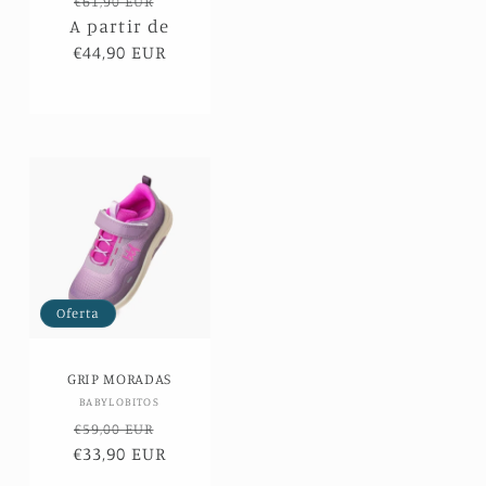
Precio
Precio
€61,90 EUR
A partir de
habitual
de
€44,90 EUR
oferta
Oferta
GRIP MORADAS
Proveedor:
BABYLOBITOS
Precio
Precio
€59,00 EUR
€33,90 EUR
habitual
de
oferta