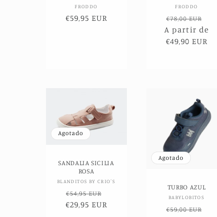
Proveedor:
Proveed
FRODDO
FRODDO
Precio
€59,95 EUR
Precio
Pr
€78,00 EUR
de
A partir de
habitual
de
oferta
€49,90 EUR
of
Agotado
Agotado
SANDALIA SICILIA
ROSA
Proveedor:
BLANDITOS BY CRIO´S
TURBO AZUL
Precio
Precio
€54,95 EUR
Proveed
BABYLOBITOS
€29,95 EUR
habitual
de
Precio
Pr
€59,00 EUR
oferta