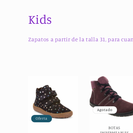
C
Kids
o
Zapatos a partir de la talla 31, para c
l
e
c
c
Agotado
i
Oferta
ó
BOTAS
IMPERMEABLES