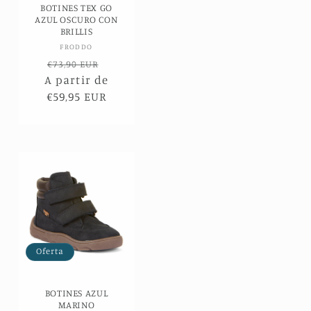
BOTINES TEX GO
AZUL OSCURO CON
BRILLIS
Proveedor:
FRODDO
Precio
Precio
€73,90 EUR
A partir de
habitual
de
€59,95 EUR
oferta
Oferta
BOTINES AZUL
MARINO