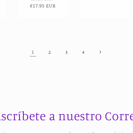
€17,95 EUR
habitual
de
oferta
1
2
3
4
scríbete a nuestro Corr