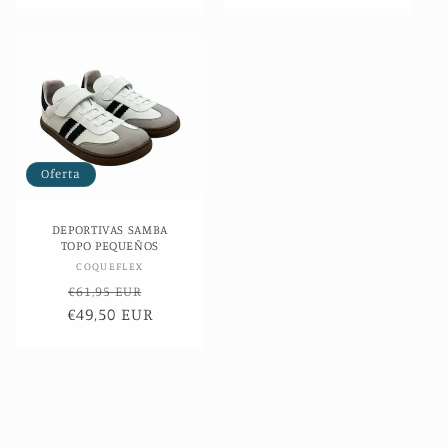
oferta
Oferta
DEPORTIVAS SAMBA
TOPO PEQUEÑOS
Proveedor:
COQUEFLEX
Precio
Precio
€61,95 EUR
€49,50 EUR
habitual
de
oferta