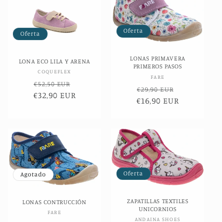
Oferta
Oferta
LONAS PRIMAVERA
LONA ECO LILA Y ARENA
PRIMEROS PASOS
Proveedor:
COQUEFLEX
Proveedor:
FARE
Precio
Precio
€52,50 EUR
Precio
Precio
€29,90 EUR
€32,90 EUR
habitual
de
€16,90 EUR
habitual
de
oferta
oferta
Oferta
Agotado
ZAPATILLAS TEXTILES
LONAS CONTRUCCIÓN
UNICORNIOS
Proveedor:
FARE
Proveedor:
ANDAINA SHOES