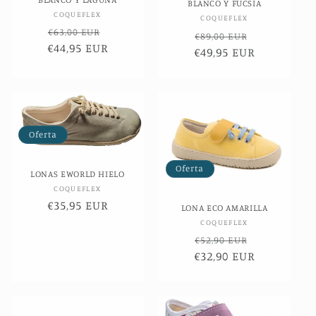
BLANCO Y FUCSIA
Proveedor:
COQUEFLEX
Proveedor:
COQUEFLEX
Precio
Precio
€63,00 EUR
Precio
Precio
€89,00 EUR
€44,95 EUR
habitual
de
€49,95 EUR
habitual
de
oferta
oferta
Oferta
Oferta
LONAS EWORLD HIELO
Proveedor:
COQUEFLEX
Precio
€35,95 EUR
LONA ECO AMARILLA
de
Proveedor:
COQUEFLEX
oferta
Precio
Precio
€52,90 EUR
€32,90 EUR
habitual
de
oferta