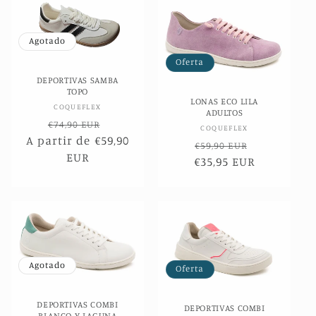
c
c
Agotado
Oferta
i
DEPORTIVAS SAMBA
TOPO
ó
LONAS ECO LILA
Proveedor:
COQUEFLEX
ADULTOS
Precio
Precio
n
€74,90 EUR
Proveedor:
COQUEFLEX
A partir de €59,90
habitual
de
Precio
Precio
€59,90 EUR
:
EUR
oferta
€35,95 EUR
habitual
de
oferta
Agotado
Oferta
DEPORTIVAS COMBI
DEPORTIVAS COMBI
BLANCO Y LAGUNA