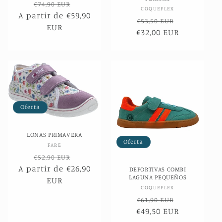
Precio
Precio
€74,90 EUR
Proveedor:
COQUEFLEX
A partir de €59,90
habitual
de
Precio
Precio
€53,50 EUR
EUR
oferta
€32,00 EUR
habitual
de
oferta
Oferta
LONAS PRIMAVERA
Oferta
Proveedor:
FARE
Precio
Precio
€52,90 EUR
A partir de €26,90
habitual
de
DEPORTIVAS COMBI
LAGUNA PEQUEÑOS
EUR
oferta
Proveedor:
COQUEFLEX
Precio
Precio
€61,90 EUR
€49,50 EUR
habitual
de