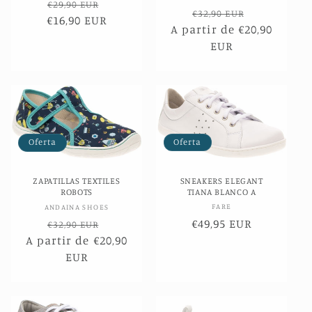
Precio
Precio
€29,90 EUR
Precio
Precio
€32,90 EUR
€16,90 EUR
habitual
de
A partir de €20,90
habitual
de
oferta
EUR
oferta
Oferta
Oferta
SNEAKERS ELEGANT
ZAPATILLAS TEXTILES
TIANA BLANCO A
ROBOTS
Proveedor:
Proveedor:
FARE
ANDAINA SHOES
Precio
€49,95 EUR
Precio
Precio
€32,90 EUR
de
A partir de €20,90
habitual
de
oferta
EUR
oferta