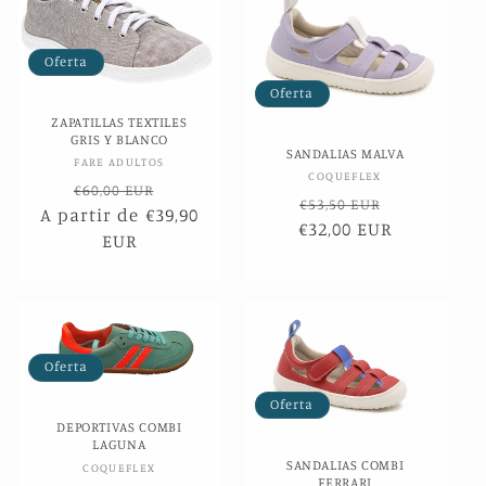
Oferta
Oferta
ZAPATILLAS TEXTILES
GRIS Y BLANCO
SANDALIAS MALVA
Proveedor:
FARE ADULTOS
Proveedor:
COQUEFLEX
Precio
Precio
€60,00 EUR
Precio
Precio
€53,50 EUR
A partir de €39,90
habitual
de
€32,00 EUR
habitual
de
EUR
oferta
oferta
Oferta
Oferta
DEPORTIVAS COMBI
LAGUNA
SANDALIAS COMBI
Proveedor:
COQUEFLEX
FERRARI