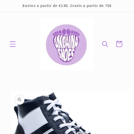
Ir
Envíos a partir de €2.90. Gratis a partir de 70€
directamente
al contenido
Carrito
Ir
directamente
a la
información
del producto