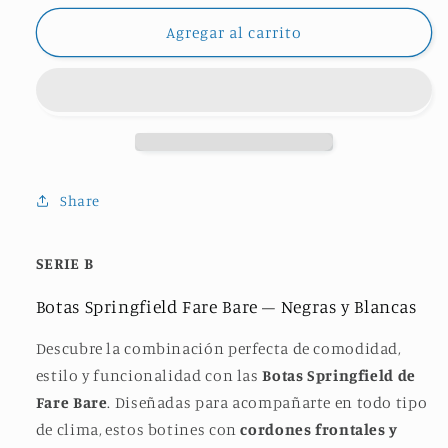
para
para
BOTAS
BOTAS
Agregar al carrito
SPRINGFIELD
SPRINGFIELD
Share
SERIE B
Botas Springfield Fare Bare – Negras y Blancas
Descubre la combinación perfecta de comodidad,
estilo y funcionalidad con las
Botas Springfield de
Fare Bare
. Diseñadas para acompañarte en todo tipo
de clima, estos botines con
cordones frontales y