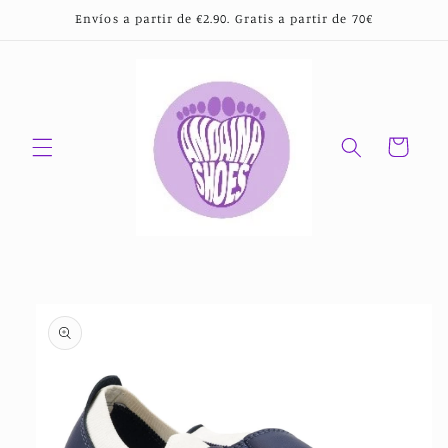
Ir
Envíos a partir de €2.90. Gratis a partir de 70€
directamente
al contenido
Carrito
Ir
directamente
a la
información
del producto