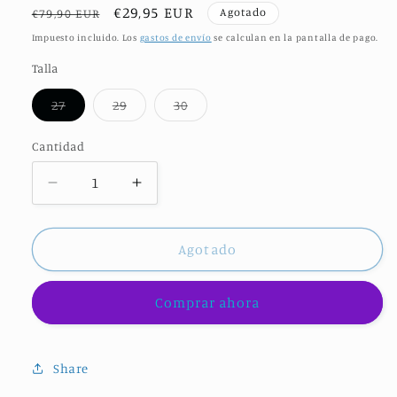
Precio
Precio
€29,95 EUR
Agotado
€79,90 EUR
habitual
de
Impuesto incluido. Los
gastos de envío
se calculan en la pantalla de pago.
oferta
Talla
27
29
30
Variante
Variante
Variante
agotada
agotada
agotada
o
o
o
Cantidad
no
no
no
disponible
disponible
disponible
Reducir
Aumentar
cantidad
cantidad
para
para
DIMENSION
DIMENSION
Agotado
III
III
NAVY
NAVY
Comprar ahora
&amp;
&amp;
WHITE
WHITE
KIDS
KIDS
Share