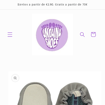
Ir
Envíos a partir de €2.90. Gratis a partir de 70€
directamente
al contenido
Carrito
Ir
directamente
a la
información
del producto