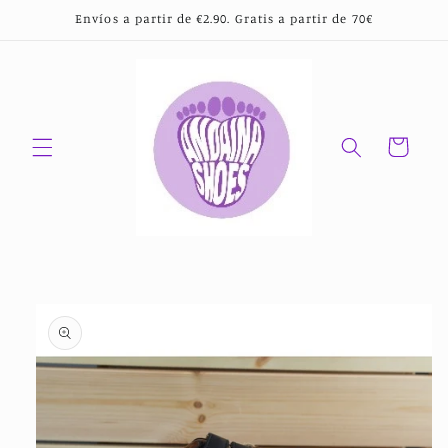
Ir
Envíos a partir de €2.90. Gratis a partir de 70€
directamente
al contenido
Carrito
Ir
directamente
a la
información
del producto