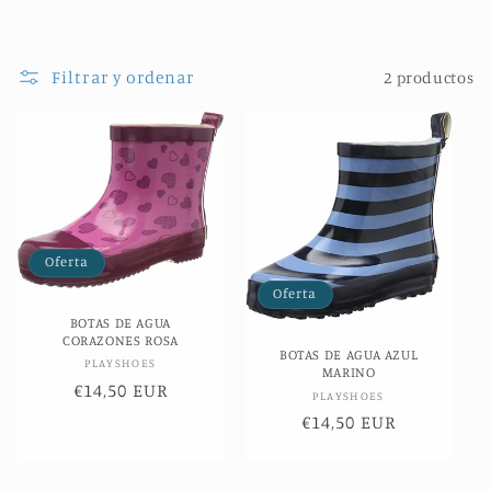
c
c
Filtrar y ordenar
2 productos
i
ó
n
:
Oferta
Oferta
BOTAS DE AGUA
CORAZONES ROSA
BOTAS DE AGUA AZUL
Proveedor:
PLAYSHOES
MARINO
Precio
€14,50 EUR
Proveedor:
PLAYSHOES
de
Precio
€14,50 EUR
oferta
de
oferta