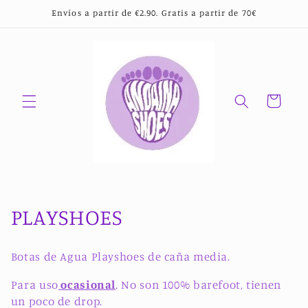
Ir
Envíos a partir de €2.90. Gratis a partir de 70€
directamente
al contenido
Carrito
C
PLAYSHOES
o
Botas de Agua Playshoes de caña media.
l
Para uso
ocasional
. No son 100% barefoot, tienen
e
un poco de drop.