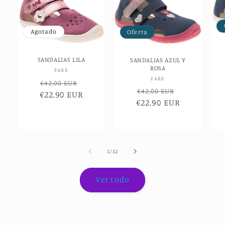
Agotado
Oferta
SANDALIAS LILA
SANDALIAS AZUL Y
ROSA
Proveedor:
FARE
Proveedor:
FARE
Precio
Precio
€42,00 EUR
Precio
Precio
€42,00 EUR
€22,90 EUR
habitual
de
€22,90 EUR
habitual
de
oferta
oferta
de
1
/
12
Ver todo