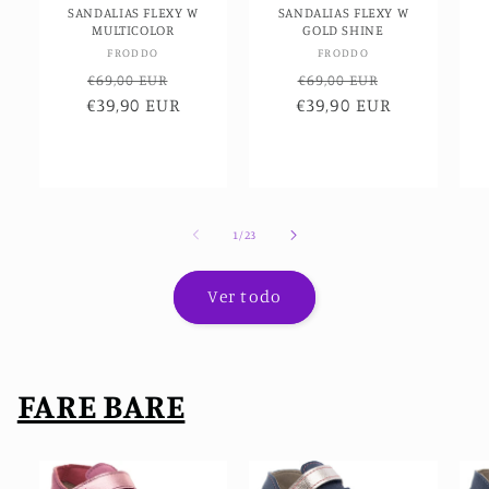
SANDALIAS FLEXY W
SANDALIAS FLEXY W
MULTICOLOR
GOLD SHINE
Proveedor:
Proveedor:
FRODDO
FRODDO
Precio
Precio
Precio
Precio
€69,00 EUR
€69,00 EUR
€39,90 EUR
habitual
de
€39,90 EUR
habitual
de
oferta
oferta
de
1
/
23
Ver todo
FARE BARE