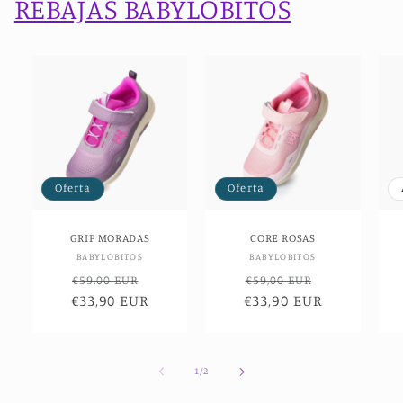
REBAJAS BABYLOBITOS
Oferta
Oferta
GRIP MORADAS
CORE ROSAS
Proveedor:
Proveedor:
BABYLOBITOS
BABYLOBITOS
Precio
Precio
Precio
Precio
€59,00 EUR
€59,00 EUR
€33,90 EUR
habitual
de
€33,90 EUR
habitual
de
oferta
oferta
de
1
/
2