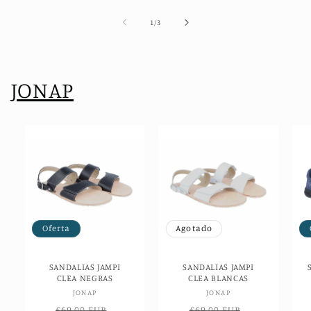
de
1
/
3
JONAP
Oferta
Agotado
SANDALIAS JAMPI
SANDALIAS JAMPI
CLEA NEGRAS
CLEA BLANCAS
Proveedor:
Proveedor:
JONAP
JONAP
Precio
Precio
Precio
Precio
€69,00 EUR
€69,00 EUR