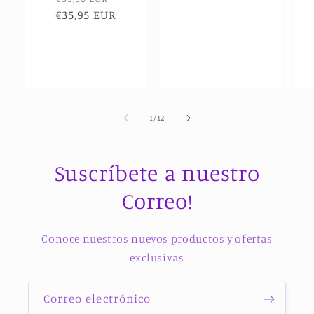
oferta
€35,95 EUR
habitual
de
oferta
de
1
/
12
Suscríbete a nuestro
Correo!
Conoce nuestros nuevos productos y ofertas
exclusivas
Correo electrónico