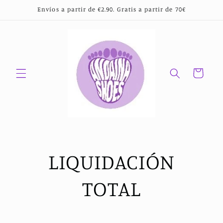
Ir
Envíos a partir de €2.90. Gratis a partir de 70€
directamente
al contenido
Carrito
LIQUIDACIÓN
TOTAL