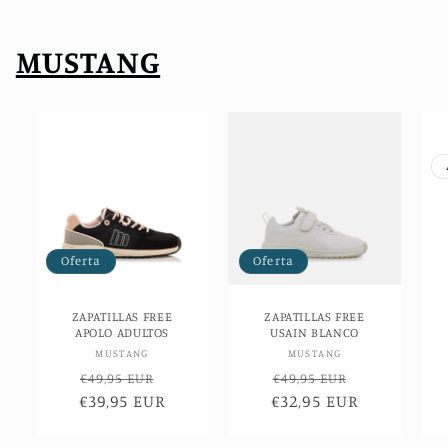
MUSTANG
Oferta
Oferta
ZAPATILLAS FREE
ZAPATILLAS FREE
APOLO ADULTOS
USAIN BLANCO
Proveedor:
Proveedor:
MUSTANG
MUSTANG
Precio
Precio
Precio
Precio
€49,95 EUR
€49,95 EUR
€39,95 EUR
habitual
de
€32,95 EUR
habitual
de
oferta
oferta