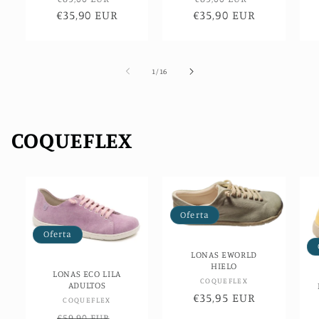
€35,90 EUR
habitual
de
€35,90 EUR
habitual
de
oferta
oferta
de
1
/
16
COQUEFLEX
Oferta
Oferta
LONAS EWORLD
HIELO
LONAS ECO LILA
Proveedor:
COQUEFLEX
ADULTOS
Precio
€35,95 EUR
Proveedor:
COQUEFLEX
de
Precio
Precio
€59,90 EUR