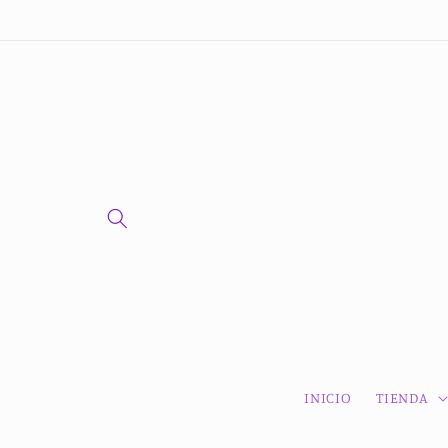
Ir
directamente
al contenido
INICIO
TIENDA