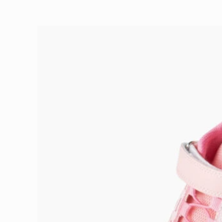
Ir
directamente
a la
información
del producto