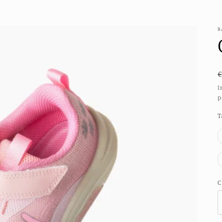
B
I
p
T
C