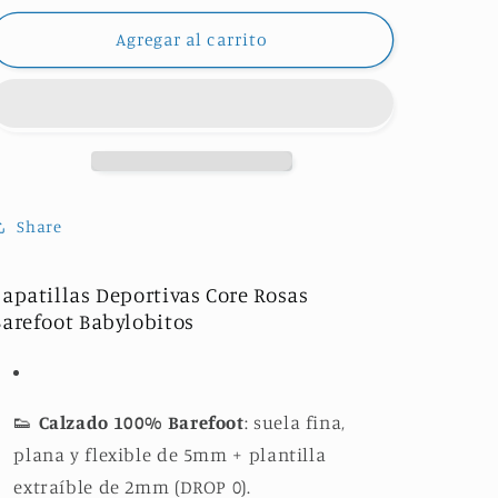
para
para
CORE
CORE
Agregar al carrito
ROSAS
ROSAS
Share
Zapatillas Deportivas Core Rosas
Barefoot Babylobitos
👟
Calzado 100% Barefoot
: suela fina,
plana y flexible de 5mm + plantilla
extraíble de 2mm (DROP 0).