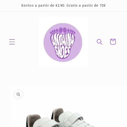
Ir
Envíos a partir de €2.90. Gratis a partir de 70€
directamente
al contenido
Carrito
Ir
directamente
a la
información
del producto