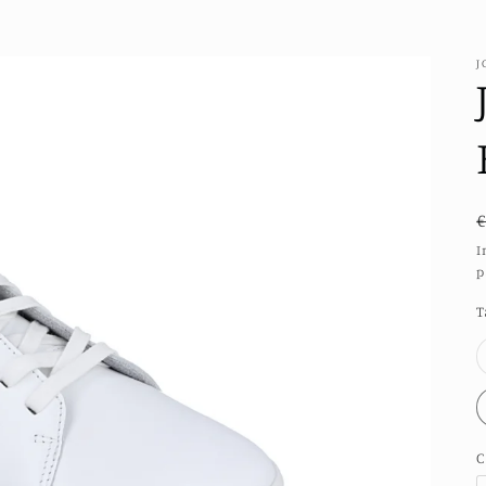
J
I
p
T
C