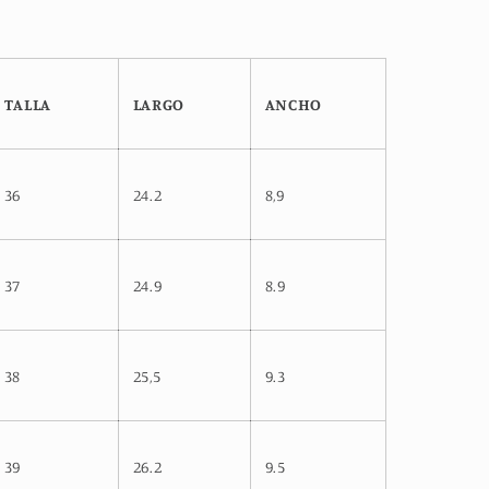
TALLA
LARGO
ANCHO
36
24.2
8,9
37
24.9
8.9
38
25,5
9.3
39
26.2
9.5