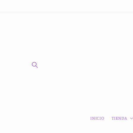
Ir
directamente
al contenido
INICIO
TIENDA