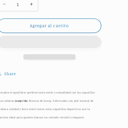
Reducir
Aumentar
cantidad
cantidad
para
para
JAMPI
JAMPI
Agregar al carrito
SKY
SKY
BLANCAS
BLANCAS
Share
escubre el equilibrio perfecto entre estilo y comodidad con las zapatillas
ara adultos
Jampi Sky
Blancas de Jonap.
Fabricadas con piel natural de
rimera calidad y forro textil suave, estas zapatillas deportivas son la
lección ideal para quienes buscan un calzado versátil y elegante.