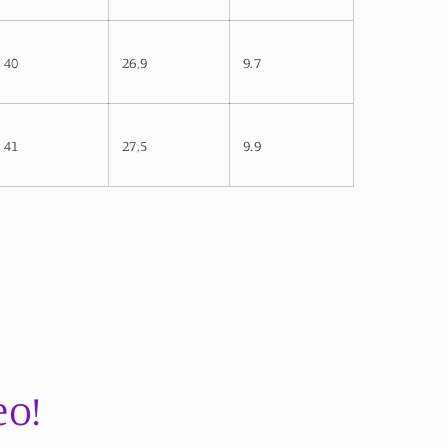
40
26,9
9.7
41
27,5
9.9
eo!