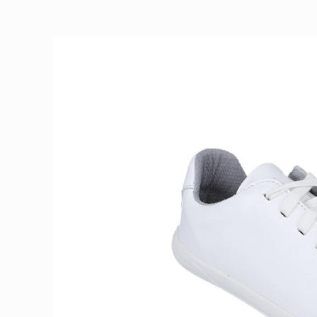
Ir
directamente
a la
información
del producto