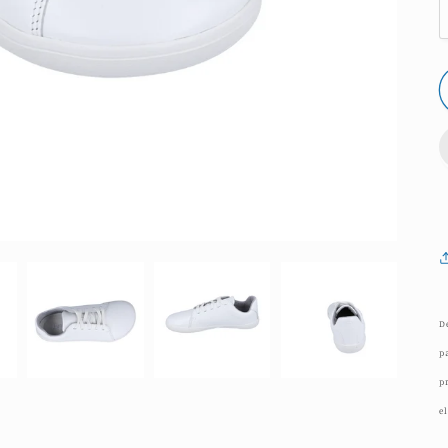
D
p
p
e