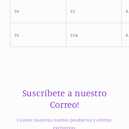
34
23
8
35
23.6
8
Suscríbete a nuestro
Correo!
Conoce nuestros nuevos productos y ofertas
exclusivas