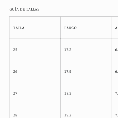
GUÍA DE TALLAS
TALLA
LARGO
A
25
17.2
6
26
17.9
6
27
18.5
7
28
19.2
7