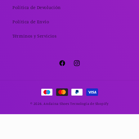
Política de Devolución
Política de Envío
Términos y Servicios
Facebook
Instagram
Formas
de
© 2026,
Andaina Shoes
Tecnología de Shopify
pago