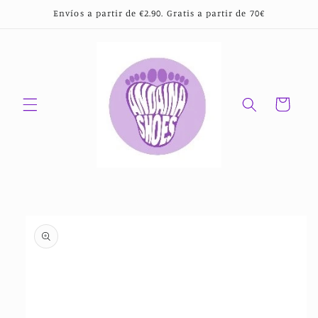
Ir
Envíos a partir de €2.90. Gratis a partir de 70€
directamente
al contenido
Carrito
Ir
directamente
a la
información
del producto