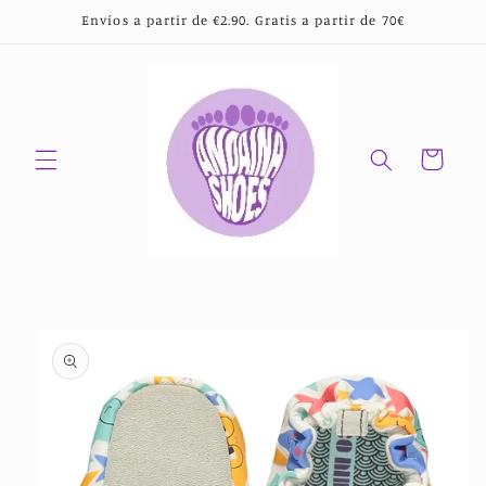
Ir
Envíos a partir de €2.90. Gratis a partir de 70€
directamente
al contenido
Carrito
Ir
directamente
a la
información
del producto