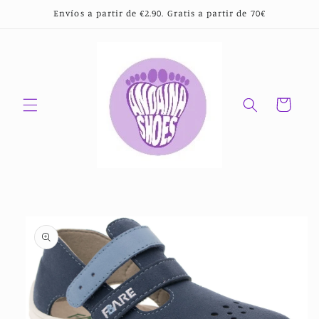
Ir
Envíos a partir de €2.90. Gratis a partir de 70€
directamente
al contenido
Carrito
Ir
directamente
a la
información
del producto