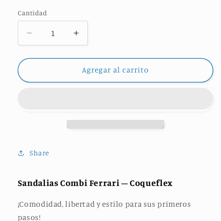
disponible
disponible
disponible
disponible
agotada
agotada
o
o
Cantidad
no
no
disponible
disponible
Reducir
Aumentar
cantidad
cantidad
para
para
SANDALIAS
SANDALIAS
Agregar al carrito
COMBI
COMBI
FERRARI
FERRARI
Share
Sandalias Combi Ferrari – Coqueflex
¡Comodidad, libertad y estilo para sus primeros
pasos!