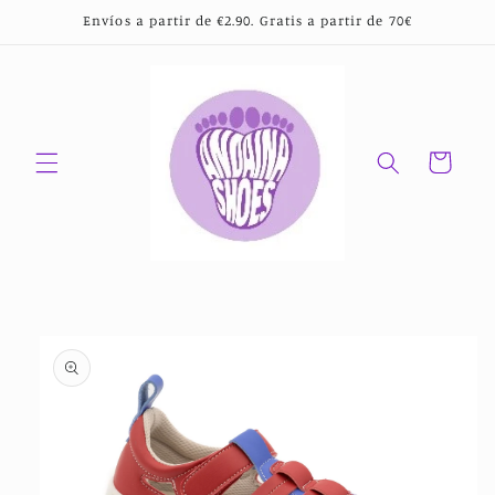
Ir
Envíos a partir de €2.90. Gratis a partir de 70€
directamente
al contenido
Carrito
Ir
directamente
a la
información
del producto