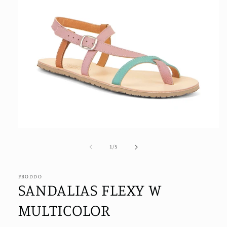
Abrir
elemento
multimedia
de
1
/
5
1
en
una
ventana
FRODDO
SANDALIAS FLEXY W
modal
MULTICOLOR