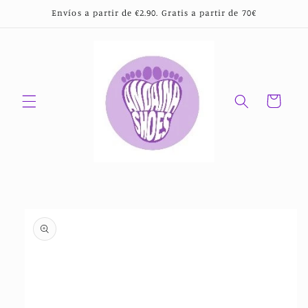
Ir
Envíos a partir de €2.90. Gratis a partir de 70€
directamente
al contenido
Carrito
Ir
directamente
a la
información
del producto