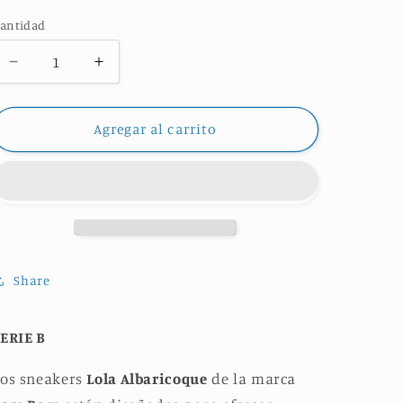
disponible
disponible
disponible
disponible
disponible
agotada
o
antidad
no
disponible
Reducir
Aumentar
cantidad
cantidad
para
para
SNEAKERS
SNEAKERS
Agregar al carrito
ELEGANT
ELEGANT
LOLA
LOLA
ALBARICOQUE
ALBARICOQUE
Share
ERIE B
Los sneakers
Lola Albaricoque
de la marca