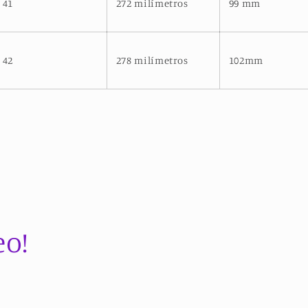
41
272 milímetros
99 mm
42
278 milímetros
102mm
eo!