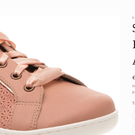
F
I
p
T