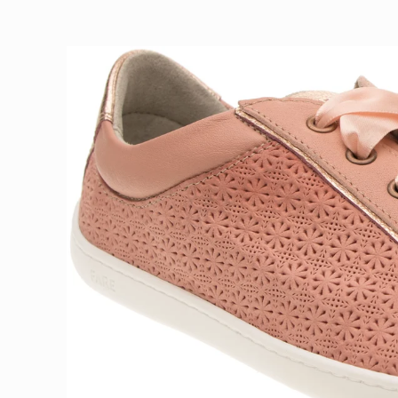
Ir
directamente
a la
información
del producto