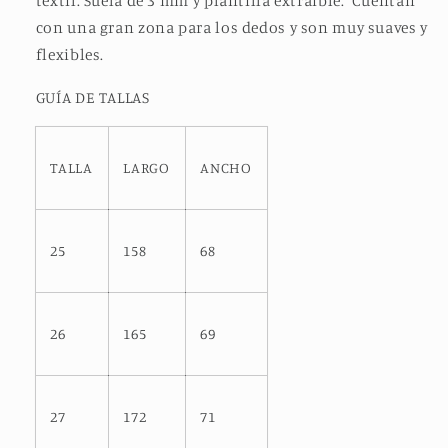
textil. Suela de 3 mm y plantilla extraíble.
Cuentan
con una gran zona para los dedos y son muy suaves y
flexibles.
GUÍA DE TALLAS
TALLA
LARGO
ANCHO
25
158
68
26
165
69
27
172
71