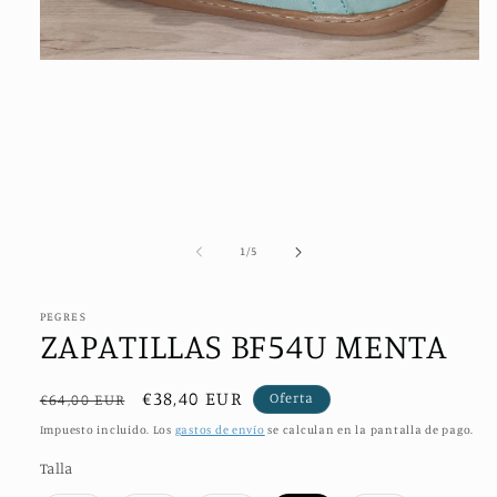
Abrir
elemento
multimedia
1
en
una
ventana
modal
de
1
/
5
PEGRES
ZAPATILLAS BF54U MENTA
Precio
Precio
€38,40 EUR
Oferta
€64,00 EUR
habitual
de
Impuesto incluido. Los
gastos de envío
se calculan en la pantalla de pago.
oferta
Talla