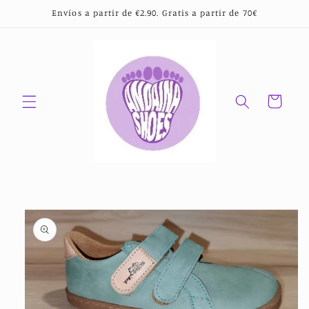
Ir
Envíos a partir de €2.90. Gratis a partir de 70€
directamente
al contenido
Carrito
Ir
directamente
a la
información
del producto