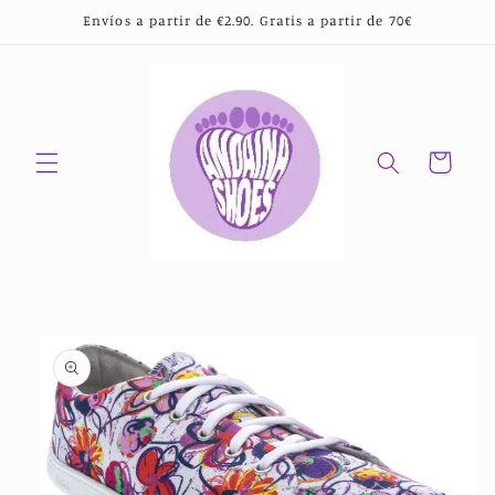
Ir
Envíos a partir de €2.90. Gratis a partir de 70€
directamente
al contenido
Carrito
Ir
directamente
a la
información
del producto