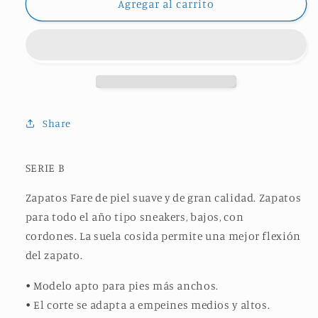
SNEAKERS
SNEAKERS
Agregar al carrito
ELEGANT
ELEGANT
TOLEDO
TOLEDO
MINT
MINT
Share
SERIE B
Zapatos Fare de piel suave y de gran calidad.
Zapatos
para todo el año tipo sneakers, bajos, con
cordones.
La suela cosida permite una mejor flexión
del zapato.
• Modelo apto para pies más anchos.
• El corte se adapta a empeines medios y altos.