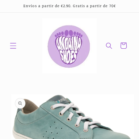
Ir
Envíos a partir de €2.90. Gratis a partir de 70€
directamente
al contenido
Carrito
Ir
directamente
a la
información
del producto